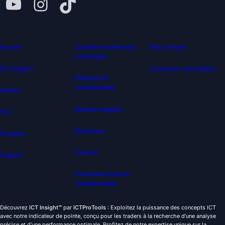
Accueil
Conditions Générales
Mon Compte
d’Utilisation
ICT Insight™
Connexion / Inscription
Politique de
confidentialité
Guides
Mentions légales
Prix
Disclaimer
À propos
Cookies
Support
Formulaire droit de
Confidentialité
Découvrez
ICT Insight™
par
ICTProTools
: Exploitez la puissance des concepts ICT
avec notre indicateur de pointe, conçu pour les traders à la recherche d’une analyse
précise et d’une performance optimale. Profitez de notre expertise unique sur la